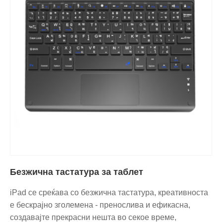
Безжична тастатура за таблет
iPad се среќава со безжична тастатура, креативноста
е бескрајно зголемена - пренослива и ефикасна,
создавајте прекрасни нешта во секое време,