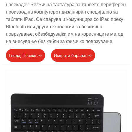
насекаде!" Безжична тастатура за таблет е периферен
производ на компјутерот дизајниран специјално за
таблети iPad. Се спарува и комуницира со iPad преку
Bluetooth или други технологии за безжично
поврзување, обезбедувајќи им на корисниците метод
на внесување без кабли за физичко поврзување.
Гледај Повеќе >>
Испрати барање >>