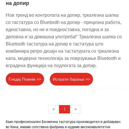
на допир
Нов тренд во контролата на допир, тркалезна шапка
со тастатура со Bluetooth на допир - прецизна работа,
едноставна, но не и поедноставна, погодна и за
деловна и за домашна употреба!“ Тркалезна шапка со
Bluetooth тастатура на допир е тастатура што
комбинира ретро дизајн на тастатурата со тркалезна
капа, модерна технологија за поврзување Bluetooth и
вградена функција на подлогата за допир.
Гледај Повеќе >>
Испрати барање >>
«
1
»
Како професионален Безжична тастатура производител и добавувач
во Кина, имаме сопствена фабрика и нудиме висококвалитетни