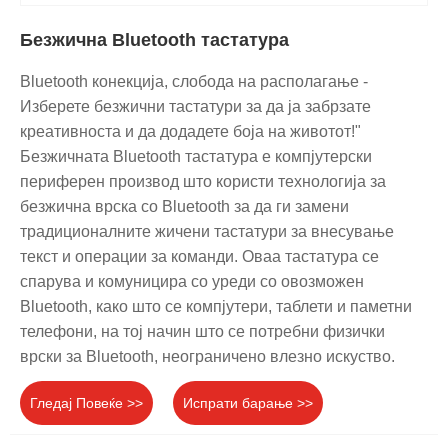
Безжична Bluetooth тастатура
Bluetooth конекција, слобода на располагање -
Изберете безжични тастатури за да ја забрзате
креативноста и да додадете боја на животот!"
Безжичната Bluetooth тастатура е компјутерски
периферен производ што користи технологија за
безжична врска со Bluetooth за да ги замени
традиционалните жичени тастатури за внесување
текст и операции за команди. Оваа тастатура се
спарува и комуницира со уреди со овозможен
Bluetooth, како што се компјутери, таблети и паметни
телефони, на тој начин што се потребни физички
врски за Bluetooth, неограничено влезно искуство.
Гледај Повеќе >>
Испрати барање >>