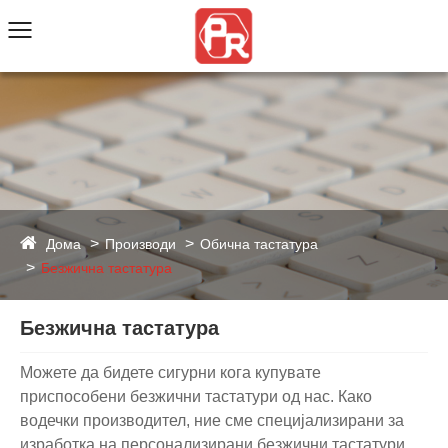
Дома
Производи
Обична тастатура
Безжична тастатура
Безжична тастатура
Можете да бидете сигурни кога купувате
приспособени безжични тастатури од нас. Како
водечки производител, ние сме специјализирани за
изработка на персонализирани безжични тастатури