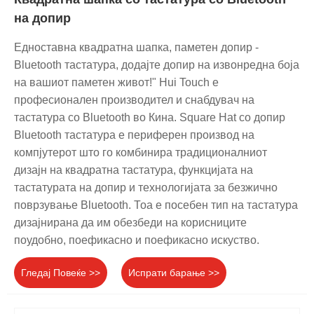
на допир
Едноставна квадратна шапка, паметен допир -
Bluetooth тастатура, додајте допир на извонредна боја
на вашиот паметен живот!" Hui Touch е
професионален производител и снабдувач на
тастатура со Bluetooth во Кина. Square Hat со допир
Bluetooth тастатура е периферен производ на
компјутерот што го комбинира традиционалниот
дизајн на квадратна тастатура, функцијата на
тастатурата на допир и технологијата за безжично
поврзување Bluetooth. Тоа е посебен тип на тастатура
дизајнирана да им обезбеди на корисниците
поудобно, поефикасно и поефикасно искуство.
Гледај Повеќе >>
Испрати барање >>