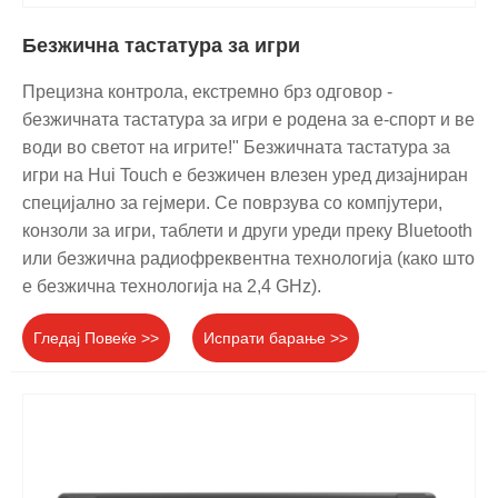
Безжична тастатура за игри
Прецизна контрола, екстремно брз одговор -
безжичната тастатура за игри е родена за е-спорт и ве
води во светот на игрите!" Безжичната тастатура за
игри на Hui Touch е безжичен влезен уред дизајниран
специјално за гејмери. Се поврзува со компјутери,
конзоли за игри, таблети и други уреди преку Bluetooth
или безжична радиофреквентна технологија (како што
е безжична технологија на 2,4 GHz).
Гледај Повеќе >>
Испрати барање >>