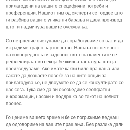
прилагодени на вашите специфични потреби и
преференции. Нашиот тим од експерти се гордее што
ги разбира вашите уникатни барања и дава производ
што ги надминува вашите очекувања.
Со нетрпение очекуваме да соработуваме со вас и да
изградиме трајно партнерство. Нашата посветеност
на извонредноста и задоволството на клиентите се
рефлектираат во секоја безжична тастатура што ја
произведуваме. Ако имате какви било прашања или
сакате да дознаете повеќе за нашите опции за
прилагодување, не двоумете се да се консултирате со
нас сега. Тука сме да ви обезбедиме сеопфатни
информации, насоки и поддршка во текот на целиот
процес.
Го цениме вашето време и ќе се погрижиме веднаш
да одговориме на вашите прашања. Без разлика дали