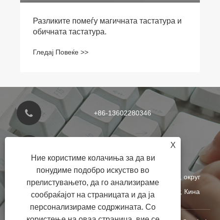
Разликите помеѓу магичната тастатура и
обичната тастатура.
Гледај Повеќе >>
+86-13602280346
X
postmaster@puruitech.com
Ние користиме колачиња за да ви
понудиме подобро искуство во
Бр. 3 Ксигуади, село Гуанќиао, град Шилу, округ
прелистувањето, да го анализираме
Панју, Сити Гуангжу, провинција Гуангдонг, Кина
сообраќајот на страницата и да ја
персонализираме содржината. Со
користење на оваа страница, вие се